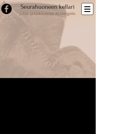
Seurahuoneen kellari
Juhla- ja kokoustilat 45 hengelle.
Sikarihuone
Seurahuoneen kellarin sikarinystäviä varten on oma englantilaistyylinen si