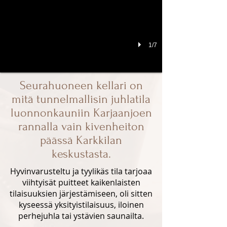
1/7
Seurahuoneen kellari on
mitä tunnelmallisin juhlatila
luonnonkauniin Karjaanjoen
rannalla vain kivenheiton
päässä Karkkilan
keskustasta.
Hyvinvarusteltu ja tyylikäs tila tarjoaa
viihtyisät puitteet kaikenlaisten
tilaisuuksien järjestämiseen, oli sitten
kyseessä yksityistilaisuus, iloinen
perhejuhla tai ystävien saunailta.